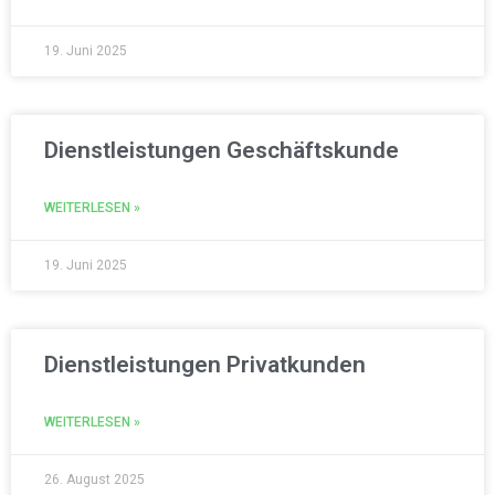
Bewerben Sie sich jetzt ganz
19. Juni 2025
einfach auf unserer Webseite und
klicken Sie auf den Button.
Wir freuen uns aus Ihre
Bewerbung!
Dienstleistungen Geschäftskunde
WEITERLESEN »
Jetzt bewerben
19. Juni 2025
Dienstleistungen Privatkunden
WEITERLESEN »
26. August 2025