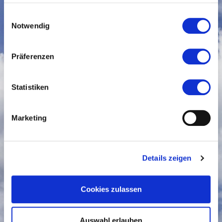
haben oder die sie im Rahmen Ihrer Nutzung der Dienste
Betreff
gesammelt haben.
Einwilligungsauswahl
Notwendig
Name
Präferenzen
Statistiken
Firma/Institution
(optional)
Marketing
Postleitzahl
Details zeigen
Cookies zulassen
Ort
Auswahl erlauben