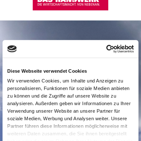
DER
DIGITALE OBJEKTLEITER
SOLL IHNEN DEN KONTAKT ZU
Diese Webseite verwendet Cookies
UNS ERLEICHTERN.
Wir verwenden Cookies, um Inhalte und Anzeigen zu
personalisieren, Funktionen für soziale Medien anbieten
zu können und die Zugriffe auf unsere Website zu
analysieren. Außerdem geben wir Informationen zu Ihrer
WIR FREUEN UNS AUF IHRE
Verwendung unserer Website an unsere Partner für
soziale Medien, Werbung und Analysen weiter. Unsere
ANFRAGE
.
Partner führen diese Informationen möglicherweise mit
weiteren Daten zusammen, die Sie ihnen bereitgestellt