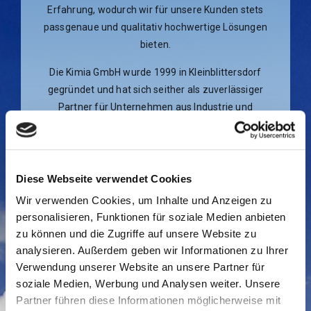
Erfahrung, wodurch wir für unsere Kunden stets
passgenaue und qualitativ hochwertige Lösungen
bieten.
Die Kimia GmbH wurde 1999 in Kleinblittersdorf
gegründet und hat sich seither als zuverlässiger
Partner für Unternehmen aus Industrie und
Mittelstand etabliert. Unser Leistungsspektrum reicht
von der regelmäßigen Unterhaltsreinigung über
Desinfektionsmaßnahmen bis hin zu spezialisierten
Sonderreinigungen für besondere Anforderungen
Diese Webseite verwendet Cookies
und sensible Bereiche. Dabei legen wir großen Wert
Wir verwenden Cookies, um Inhalte und Anzeigen zu
auf Qualität, Flexibilität und individuelle Betreuung.
personalisieren, Funktionen für soziale Medien anbieten
zu können und die Zugriffe auf unsere Website zu
Dank unserer langjährigen Erfahrung und unseres
analysieren. Außerdem geben wir Informationen zu Ihrer
hohen Anspruchs an Professionalität können wir
Verwendung unserer Website an unsere Partner für
unseren Service optimal auf die jeweiligen
soziale Medien, Werbung und Analysen weiter. Unsere
Bedürfnisse und Rahmenbedingungen unserer
Partner führen diese Informationen möglicherweise mit
Kunden abstimmen. Bei der Planung und